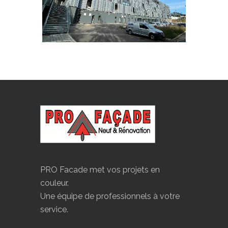
MONTIGNY LES METZ – ITE :
PROGRAMME NEUF
LYCÉE ALFRED MÉZIÈRES À
LONGWY – ITE + BARDAGE :
PROGRAMME NEUF +
RÉNOVATION
PRO Facade met vos projets en
couleur.
Une équipe de professionnels à votre
service.