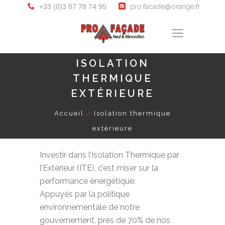
+33 (0)3 87 78 74 95
pro.facade@orange.fr
ISOLATION
THERMIQUE
EXTÉRIEURE
Accueil
Isolation thermique
extérieure
Investir dans l’Isolation Thermique par
l’Extérieur (ITE), c’est miser sur la
performance énergétique.
Appuyés par la politique
environnementale de notre
gouvernement, près de 70% de nos